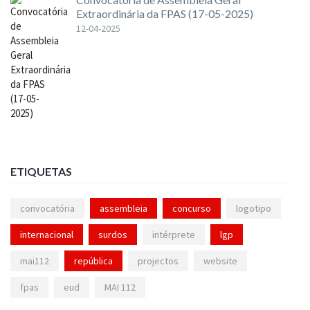
Extraordinária da FPAS (17-05-2025)
12-04-2025
ETIQUETAS
convocatória
assembleia
concurso
logotipo
internacional
surdos
intérprete
lgp
mai112
república
projectos
website
fpas
eud
MAI 112