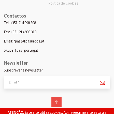
Política de Cookies
Contactos
Tel: +351 214 998 308
Fax: +351 214 998 310
Email: fpas@fpasurdos.pt
Skype: fpas_portugal
Newsletter
Subscrever a newsletter
© 2026 FPAS. Todos os direitos reservados.
ATENÇÃO
: Este site utiliza cookies. Ao navegar no site estará a