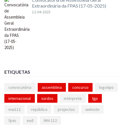
Extraordinária da FPAS (17-05-2025)
12-04-2025
ETIQUETAS
convocatória
assembleia
concurso
logotipo
internacional
surdos
intérprete
lgp
mai112
república
projectos
website
fpas
eud
MAI 112