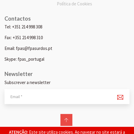
Política de Cookies
Contactos
Tel: +351 214 998 308
Fax: +351 214 998 310
Email: fpas@fpasurdos.pt
Skype: fpas_portugal
Newsletter
Subscrever a newsletter
© 2026 FPAS. Todos os direitos reservados.
ATENÇÃO
: Este site utiliza cookies. Ao navegar no site estará a