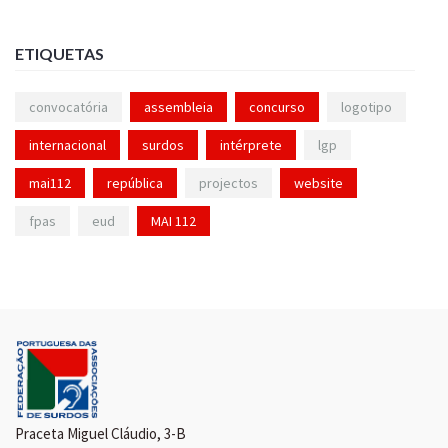
ETIQUETAS
convocatória
assembleia
concurso
logotipo
internacional
surdos
intérprete
lgp
mai112
república
projectos
website
fpas
eud
MAI 112
Praceta Miguel Cláudio, 3-B