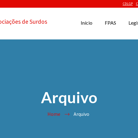
CDLGP
C
ociações de Surdos
Início
FPAS
Legi
Arquivo
Home
Arquivo