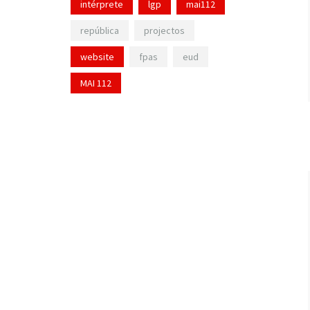
intérprete
lgp
mai112
república
projectos
website
fpas
eud
MAI 112