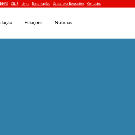
DHPS
CNJS
Links
Reclamações
Subscrever Newsletter
Contactos
slação
Filiações
Notícias