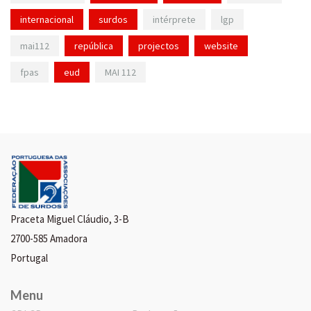
internacional
surdos
intérprete
lgp
mai112
república
projectos
website
fpas
eud
MAI 112
Praceta Miguel Cláudio, 3-B
2700-585 Amadora
Portugal
Menu