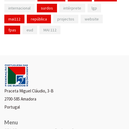
internacional
surdos
intérprete
lgp
mai112
república
projectos
website
fpas
eud
MAI 112
Praceta Miguel Cláudio, 3-B
2700-585 Amadora
Portugal
Menu