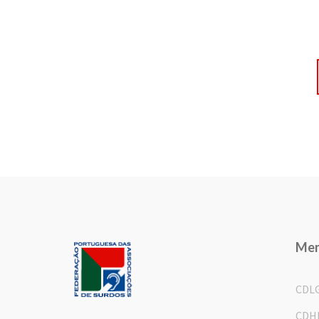
Me
CDL
CDH