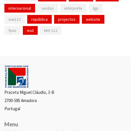
internacional
surdos
intérprete
lgp
mai112
república
projectos
website
fpas
eud
MAI 112
Praceta Miguel Cláudio, 3-B
2700-585 Amadora
Portugal
Menu