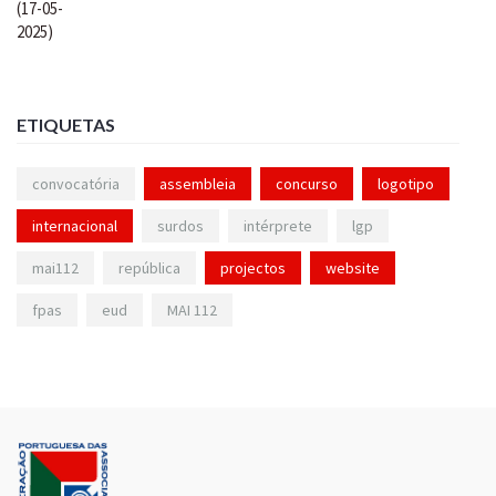
ETIQUETAS
convocatória
assembleia
concurso
logotipo
internacional
surdos
intérprete
lgp
mai112
república
projectos
website
fpas
eud
MAI 112