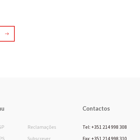
nu
Contactos
GP
Reclamações
Tel: +351 214 998 308
PS
Subscrever
Fax: +351 214 998 310