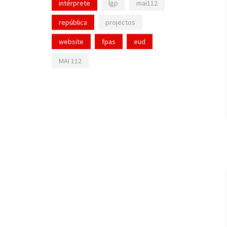
intérprete
lgp
mai112
república
projectos
website
fpas
eud
MAI 112