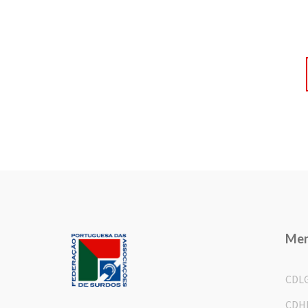
Me
CDL
CDH