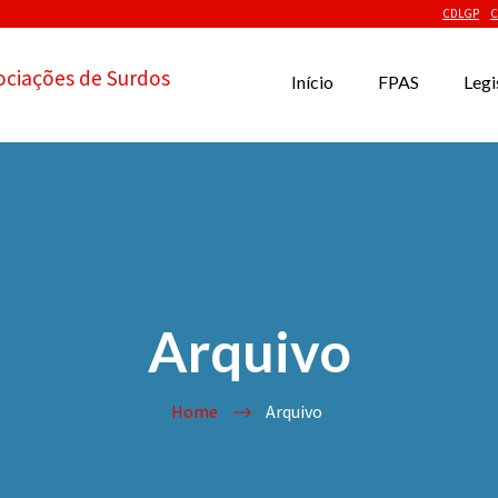
CDLGP
C
ociações de Surdos
Início
FPAS
Legi
Arquivo
Home
Arquivo