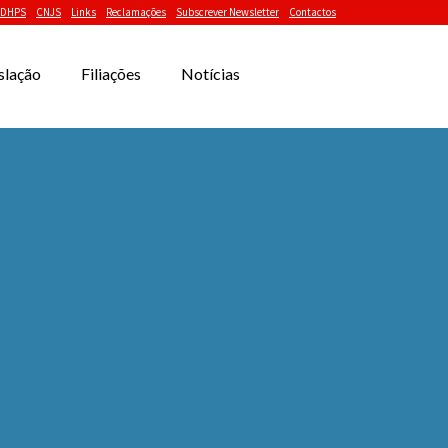
DHPS
CNJS
Links
Reclamações
Subscrever Newsletter
Contactos
slação
Filiações
Notícias