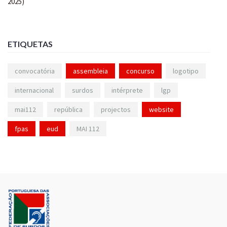
ETIQUETAS
convocatória
assembleia
concurso
logotipo
internacional
surdos
intérprete
lgp
mai112
república
projectos
website
fpas
eud
MAI 112