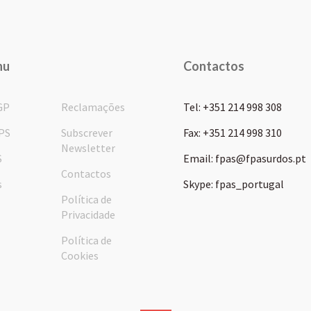
nu
Contactos
GP
Reclamações
Tel: +351 214 998 308
PS
Subscrever
Fax: +351 214 998 310
Newsletter
S
Email: fpas@fpasurdos.pt
Contactos
s
Skype: fpas_portugal
Política de
Privacidade
Política de
Cookies