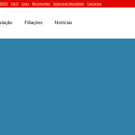
DHPS
CNJS
Links
Reclamações
Subscrever Newsletter
Contactos
slação
Filiações
Notícias