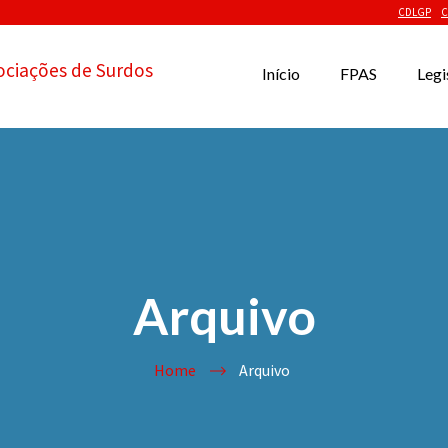
CDLGP
C
ociações de Surdos
Início
FPAS
Legi
Arquivo
Home
Arquivo