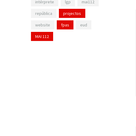
intérprete
lgp
mai112
república
projectos
website
fpas
eud
MAI 112