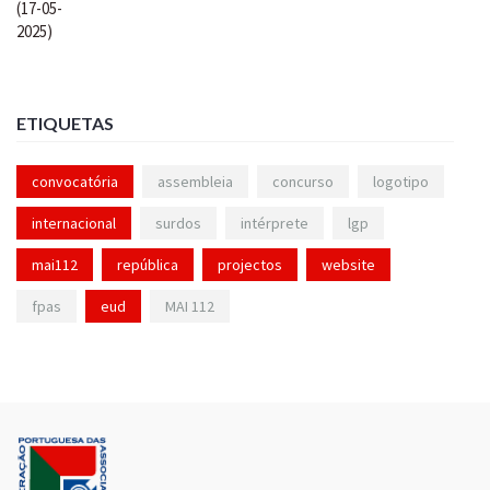
ETIQUETAS
convocatória
assembleia
concurso
logotipo
internacional
surdos
intérprete
lgp
mai112
república
projectos
website
fpas
eud
MAI 112