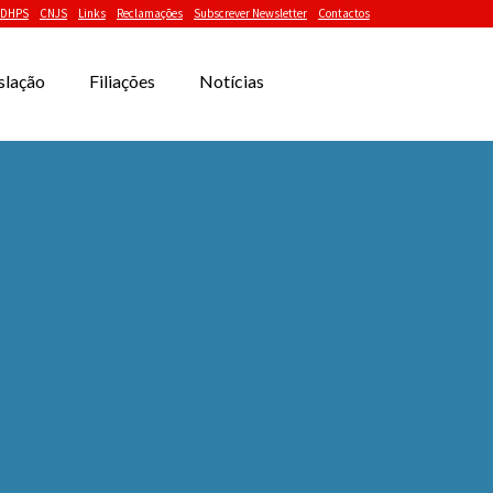
DHPS
CNJS
Links
Reclamações
Subscrever Newsletter
Contactos
slação
Filiações
Notícias