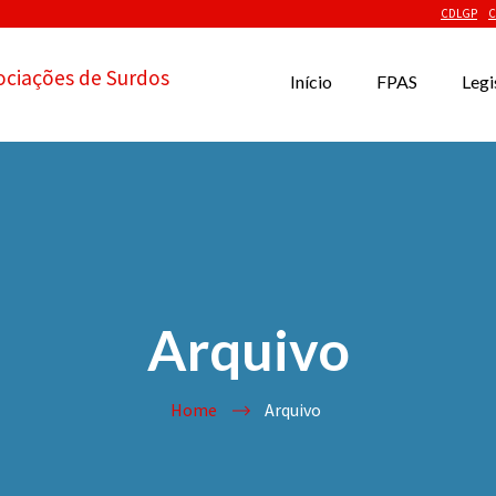
CDLGP
C
ociações de Surdos
Início
FPAS
Legi
Arquivo
Home
Arquivo