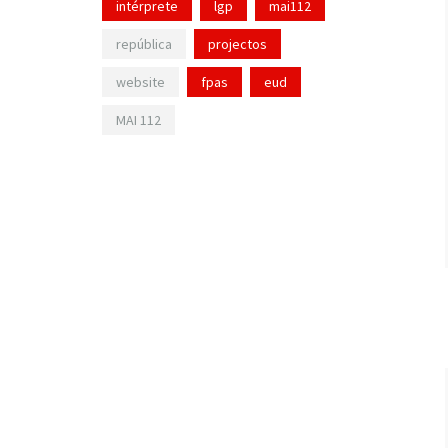
intérprete
lgp
mai112
república
projectos
website
fpas
eud
MAI 112