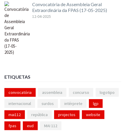
Convocatória de Assembleia Geral
Extraordinária da FPAS (17-05-2025)
12-04-2025
ETIQUETAS
convocatória
assembleia
concurso
logotipo
internacional
surdos
intérprete
lgp
mai112
república
projectos
website
fpas
eud
MAI 112