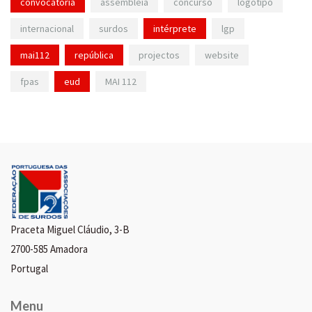
convocatória
assembleia
concurso
logotipo
internacional
surdos
intérprete
lgp
mai112
república
projectos
website
fpas
eud
MAI 112
Praceta Miguel Cláudio, 3-B
2700-585 Amadora
Portugal
Menu