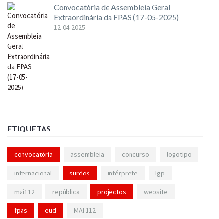
Convocatória de Assembleia Geral
Extraordinária da FPAS (17-05-2025)
12-04-2025
ETIQUETAS
convocatória
assembleia
concurso
logotipo
internacional
surdos
intérprete
lgp
mai112
república
projectos
website
fpas
eud
MAI 112