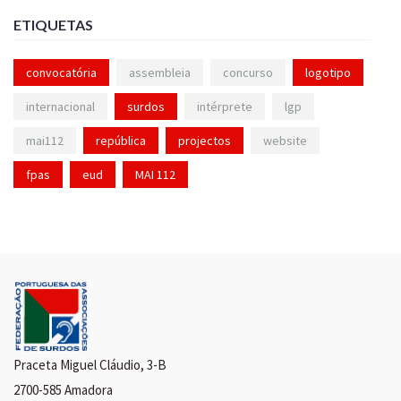
ETIQUETAS
convocatória
assembleia
concurso
logotipo
internacional
surdos
intérprete
lgp
mai112
república
projectos
website
fpas
eud
MAI 112
Praceta Miguel Cláudio, 3-B
2700-585 Amadora