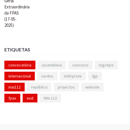
ETIQUETAS
convocatória
assembleia
concurso
logotipo
internacional
surdos
intérprete
lgp
mai112
república
projectos
website
fpas
eud
MAI 112