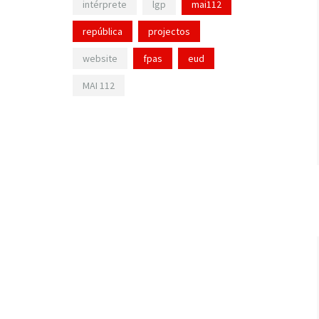
intérprete
lgp
mai112
república
projectos
website
fpas
eud
MAI 112