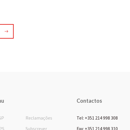
nu
Contactos
GP
Reclamações
Tel: +351 214 998 308
PS
Subscrever
Fax: +351 214 998 310