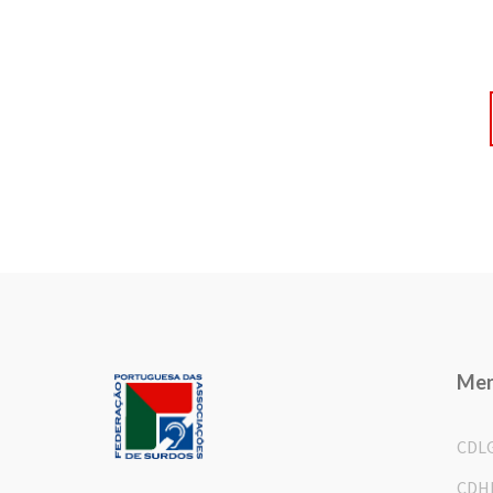
Me
CDL
CDH