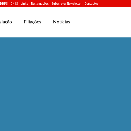
DHPS
CNJS
Links
Reclamações
Subscrever Newsletter
Contactos
slação
Filiações
Notícias