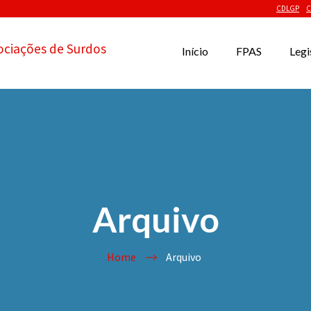
CDLGP
C
ociações de Surdos
Início
FPAS
Legi
Arquivo
Home
Arquivo