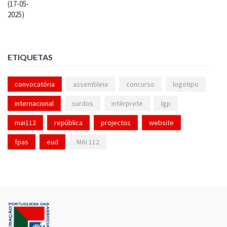
ETIQUETAS
convocatória
assembleia
concurso
logotipo
internacional
surdos
intérprete
lgp
mai112
república
projectos
website
fpas
eud
MAI 112