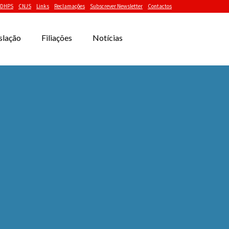
DHPS
CNJS
Links
Reclamações
Subscrever Newsletter
Contactos
slação
Filiações
Notícias