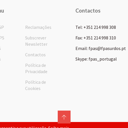
nu
Contactos
GP
Reclamações
Tel: +351 214 998 308
PS
Subscrever
Fax: +351 214 998 310
Newsletter
S
Email: fpas@fpasurdos.pt
Contactos
s
Skype: fpas_portugal
Política de
Privacidade
Política de
Cookies