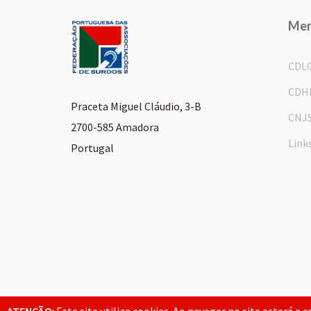
Me
CDL
CDH
Praceta Miguel Cláudio, 3-B
CNJ
2700-585 Amadora
Link
Portugal
© 2026 FPAS. Todos os direitos reservados.