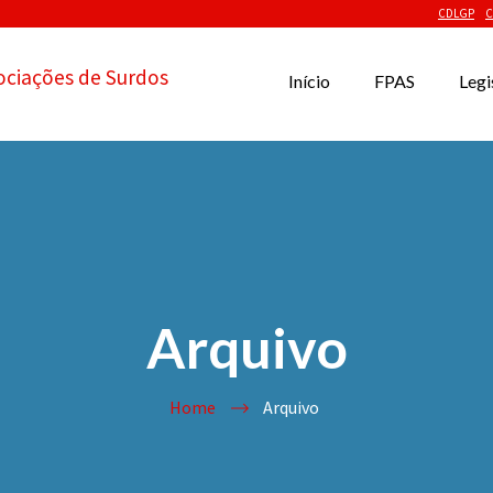
CDLGP
C
ociações de Surdos
Início
FPAS
Legi
Arquivo
Home
Arquivo