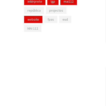
intérprete
lgp
mai112
república
projectos
website
fpas
eud
MAI 112