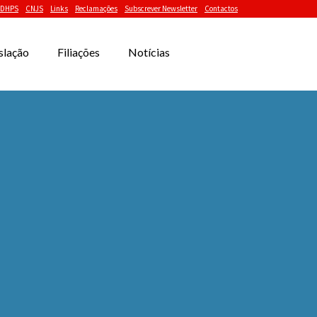
DHPS
CNJS
Links
Reclamações
Subscrever Newsletter
Contactos
slação
Filiações
Notícias