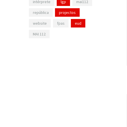
intérprete
lgp
mai112
república
projectos
website
fpas
eud
MAI 112