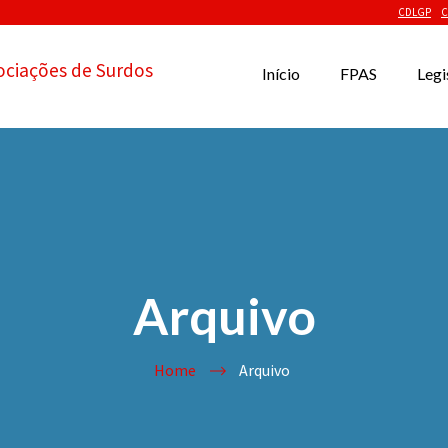
CDLGP
C
ociações de Surdos
Início
FPAS
Legi
Arquivo
Home
Arquivo