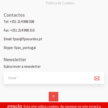
Política de Cookies
Contactos
Tel: +351 214 998 308
Fax: +351 214 998 310
Email: fpas@fpasurdos.pt
Skype: fpas_portugal
Newsletter
Subscrever a newsletter
© 2026 FPAS. Todos os direitos reservados.
ATENÇÃO
: Este site utiliza cookies. Ao navegar no site estará a