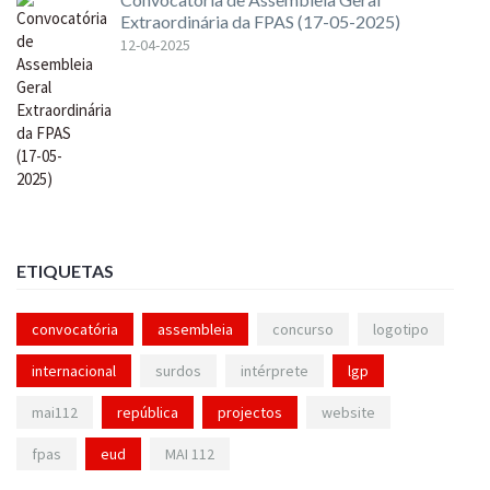
Extraordinária da FPAS (17-05-2025)
12-04-2025
ETIQUETAS
convocatória
assembleia
concurso
logotipo
internacional
surdos
intérprete
lgp
mai112
república
projectos
website
fpas
eud
MAI 112