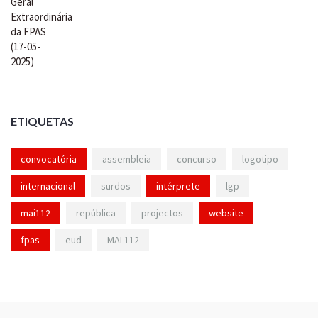
ETIQUETAS
convocatória
assembleia
concurso
logotipo
internacional
surdos
intérprete
lgp
mai112
república
projectos
website
fpas
eud
MAI 112