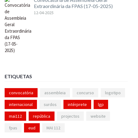
Extraordinária da FPAS (17-05-2025)
12-04-2025
ETIQUETAS
convocatória
assembleia
concurso
logotipo
internacional
surdos
intérprete
lgp
mai112
república
projectos
website
fpas
eud
MAI 112