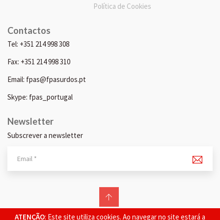
Política de Cookies
Contactos
Tel: +351 214 998 308
Fax: +351 214 998 310
Email: fpas@fpasurdos.pt
Skype: fpas_portugal
Newsletter
Subscrever a newsletter
© 2026 FPAS. Todos os direitos reservados.
ATENÇÃO
: Este site utiliza cookies. Ao navegar no site estará a