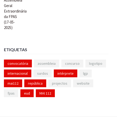
ETIQUETAS
convocatória
assembleia
concurso
logotipo
internacional
surdos
intérprete
lgp
mai112
república
projectos
website
fpas
eud
MAI 112