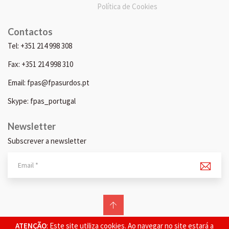
Política de Cookies
Contactos
Tel: +351 214 998 308
Fax: +351 214 998 310
Email: fpas@fpasurdos.pt
Skype: fpas_portugal
Newsletter
Subscrever a newsletter
© 2026 FPAS. Todos os direitos reservados.
ATENÇÃO
: Este site utiliza cookies. Ao navegar no site estará a