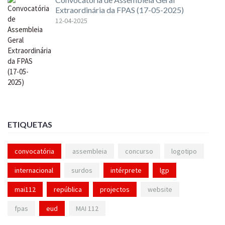
Extraordinária da FPAS (17-05-2025)
12-04-2025
ETIQUETAS
convocatória
assembleia
concurso
logotipo
internacional
surdos
intérprete
lgp
mai112
república
projectos
website
fpas
eud
MAI 112