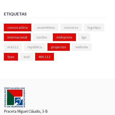
ETIQUETAS
convocatória
assembleia
concurso
logotipo
internacional
surdos
intérprete
lgp
mai112
república
projectos
website
fpas
eud
MAI 112
Praceta Miguel Cláudio, 3-B