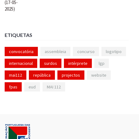
ETIQUETAS
convocatória
assembleia
concurso
logotipo
internacional
surdos
intérprete
lgp
mai112
república
projectos
website
fpas
eud
MAI 112