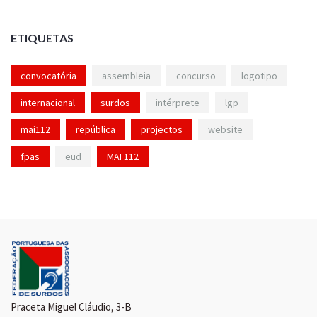
ETIQUETAS
convocatória
assembleia
concurso
logotipo
internacional
surdos
intérprete
lgp
mai112
república
projectos
website
fpas
eud
MAI 112
Praceta Miguel Cláudio, 3-B