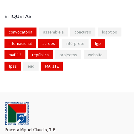
ETIQUETAS
convocatória
assembleia
concurso
logotipo
internacional
surdos
intérprete
lgp
mai112
república
projectos
website
fpas
eud
MAI 112
Praceta Miguel Cláudio, 3-B