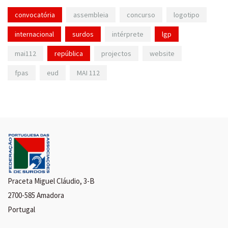
convocatória
assembleia
concurso
logotipo
internacional
surdos
intérprete
lgp
mai112
república
projectos
website
fpas
eud
MAI 112
Praceta Miguel Cláudio, 3-B
2700-585 Amadora
Portugal