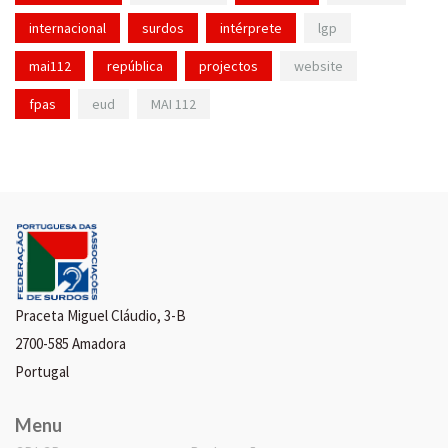
internacional
surdos
intérprete
lgp
mai112
república
projectos
website
fpas
eud
MAI 112
Praceta Miguel Cláudio, 3-B
2700-585 Amadora
Portugal
Menu