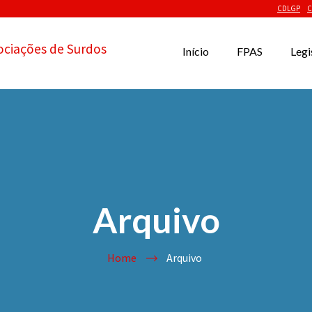
CDLGP
C
ociações de Surdos
Início
FPAS
Legi
Arquivo
Home
Arquivo