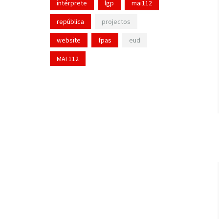
intérprete
lgp
mai112
república
projectos
website
fpas
eud
MAI 112