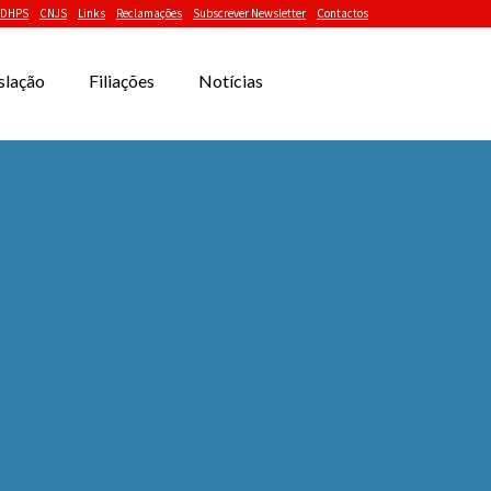
DHPS
CNJS
Links
Reclamações
Subscrever Newsletter
Contactos
slação
Filiações
Notícias