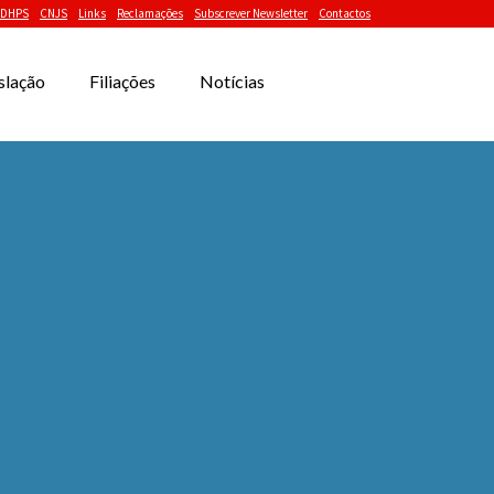
DHPS
CNJS
Links
Reclamações
Subscrever Newsletter
Contactos
slação
Filiações
Notícias