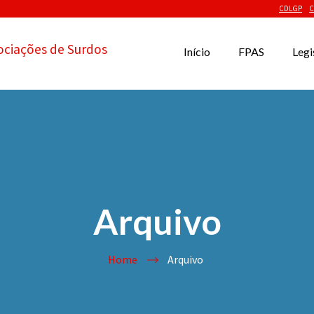
CDLGP
C
ociações de Surdos
Início
FPAS
Legi
Arquivo
Home
Arquivo