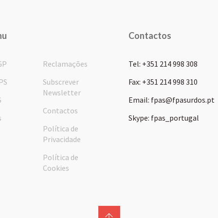
nu
Contactos
GP
Reclamações
Tel: +351 214 998 308
PS
Subscrever
Fax: +351 214 998 310
Newsletter
S
Email: fpas@fpasurdos.pt
Contactos
s
Skype: fpas_portugal
Política de
Privacidade
Política de
Cookies