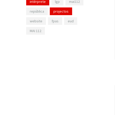
intérprete
lgp
mai112
república
projectos
website
fpas
eud
MAI 112