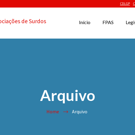
CDLGP
C
ociações de Surdos
Início
FPAS
Legi
Arquivo
Home
Arquivo