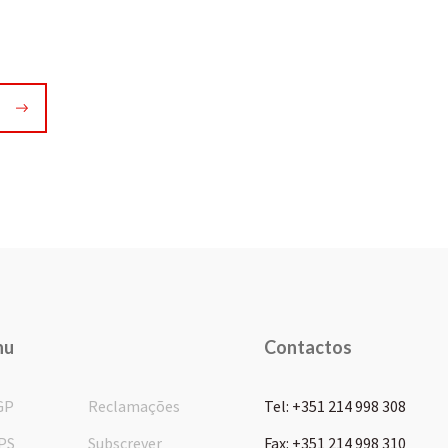
nu
Contactos
GP
Reclamações
Tel: +351 214 998 308
PS
Subscrever
Fax: +351 214 998 310