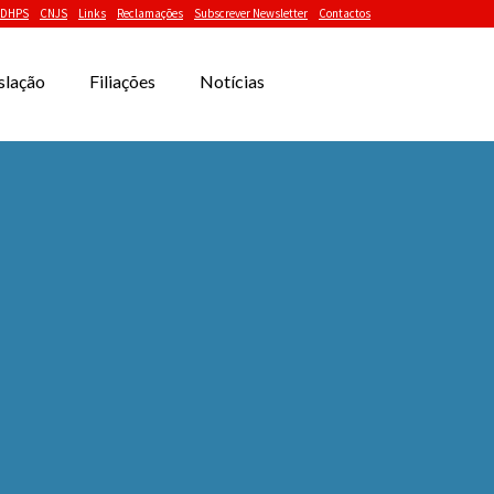
DHPS
CNJS
Links
Reclamações
Subscrever Newsletter
Contactos
slação
Filiações
Notícias