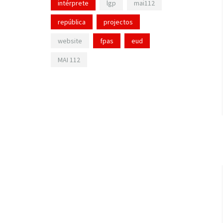
intérprete
lgp
mai112
república
projectos
website
fpas
eud
MAI 112