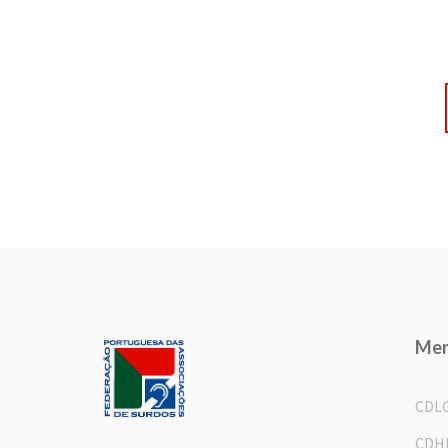
Me
CDL
CDH