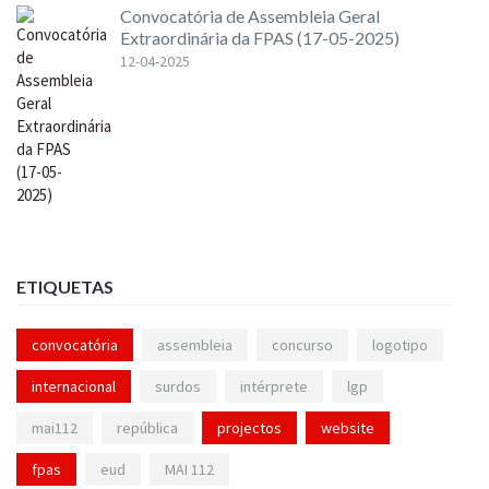
Convocatória de Assembleia Geral
Extraordinária da FPAS (17-05-2025)
12-04-2025
ETIQUETAS
convocatória
assembleia
concurso
logotipo
internacional
surdos
intérprete
lgp
mai112
república
projectos
website
fpas
eud
MAI 112