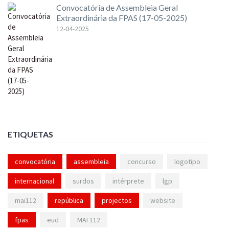
Convocatória de Assembleia Geral
Extraordinária da FPAS (17-05-2025)
12-04-2025
ETIQUETAS
convocatória
assembleia
concurso
logotipo
internacional
surdos
intérprete
lgp
mai112
república
projectos
website
fpas
eud
MAI 112