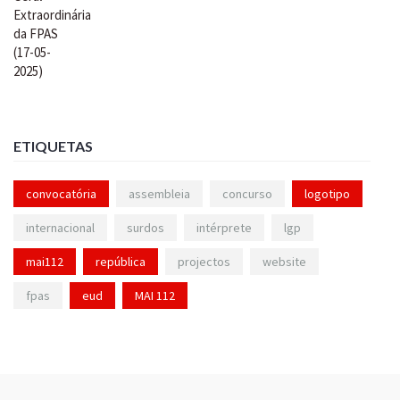
ETIQUETAS
convocatória
assembleia
concurso
logotipo
internacional
surdos
intérprete
lgp
mai112
república
projectos
website
fpas
eud
MAI 112