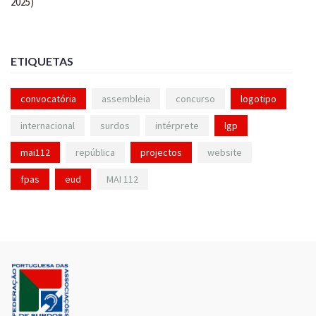
ETIQUETAS
convocatória
assembleia
concurso
logotipo
internacional
surdos
intérprete
lgp
mai112
república
projectos
website
fpas
eud
MAI 112