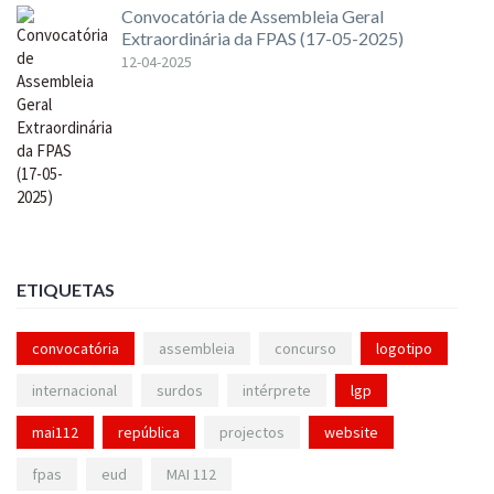
Convocatória de Assembleia Geral
Extraordinária da FPAS (17-05-2025)
12-04-2025
ETIQUETAS
convocatória
assembleia
concurso
logotipo
internacional
surdos
intérprete
lgp
mai112
república
projectos
website
fpas
eud
MAI 112