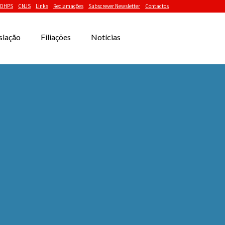
DHPS
CNJS
Links
Reclamações
Subscrever Newsletter
Contactos
slação
Filiações
Notícias