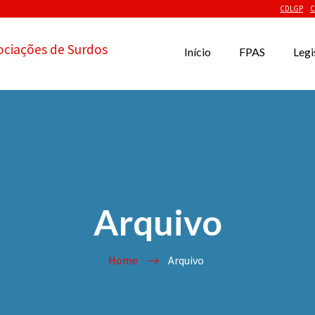
CDLGP
C
ociações de Surdos
Início
FPAS
Legi
Arquivo
Home
Arquivo