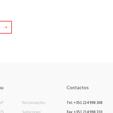
nu
Contactos
GP
Reclamações
Tel: +351 214 998 308
PS
Subscrever
Fax: +351 214 998 310