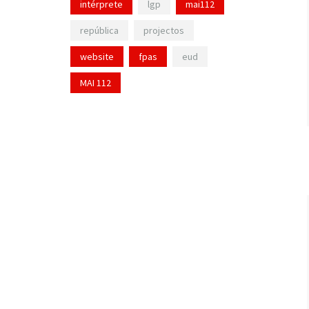
intérprete
lgp
mai112
república
projectos
website
fpas
eud
MAI 112