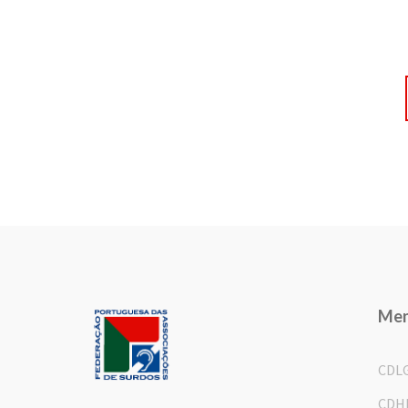
Me
CDL
CDH