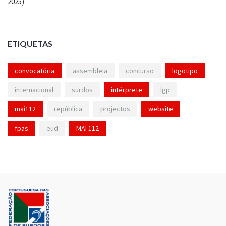
ETIQUETAS
convocatória
assembleia
concurso
logotipo
internacional
surdos
intérprete
lgp
mai112
república
projectos
website
fpas
eud
MAI 112