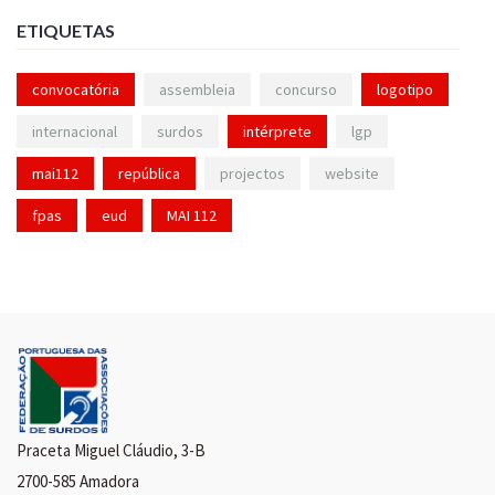
ETIQUETAS
convocatória
assembleia
concurso
logotipo
internacional
surdos
intérprete
lgp
mai112
república
projectos
website
fpas
eud
MAI 112
Praceta Miguel Cláudio, 3-B
2700-585 Amadora