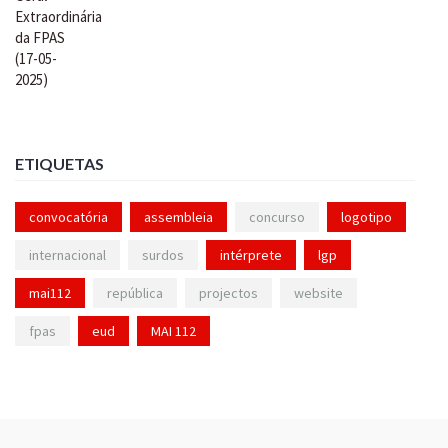
ETIQUETAS
convocatória
assembleia
concurso
logotipo
internacional
surdos
intérprete
lgp
mai112
república
projectos
website
fpas
eud
MAI 112