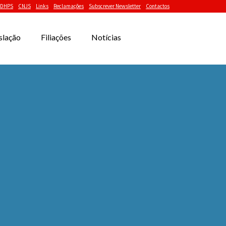
DHPS
CNJS
Links
Reclamações
Subscrever Newsletter
Contactos
slação
Filiações
Notícias