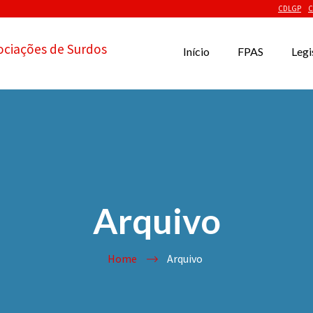
CDLGP
C
ociações de Surdos
Início
FPAS
Legi
Arquivo
Home
Arquivo