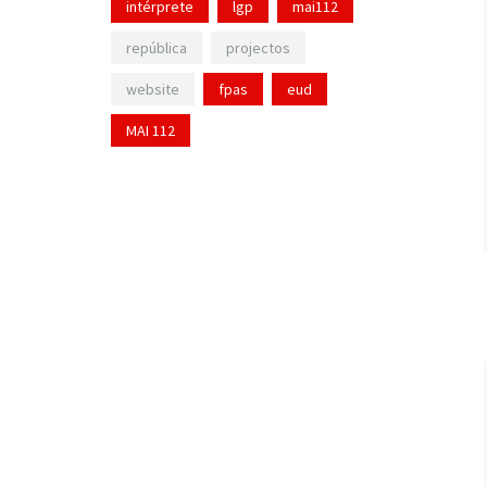
intérprete
lgp
mai112
república
projectos
website
fpas
eud
MAI 112