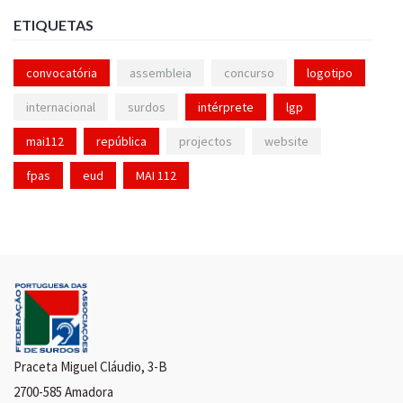
ETIQUETAS
convocatória
assembleia
concurso
logotipo
internacional
surdos
intérprete
lgp
mai112
república
projectos
website
fpas
eud
MAI 112
Praceta Miguel Cláudio, 3-B
2700-585 Amadora