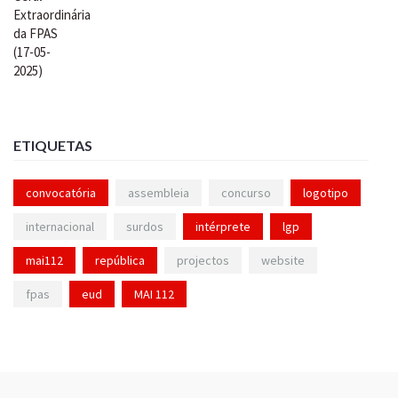
ETIQUETAS
convocatória
assembleia
concurso
logotipo
internacional
surdos
intérprete
lgp
mai112
república
projectos
website
fpas
eud
MAI 112