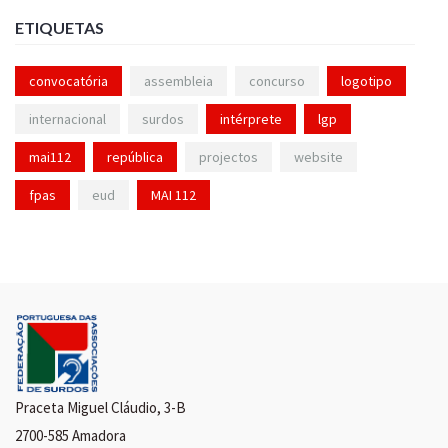
ETIQUETAS
convocatória
assembleia
concurso
logotipo
internacional
surdos
intérprete
lgp
mai112
república
projectos
website
fpas
eud
MAI 112
Praceta Miguel Cláudio, 3-B
2700-585 Amadora